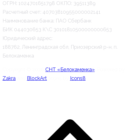
ОГРН: 1024701651798 ОКПО: 39511389
Расчетный счет: 40703810955000002141
Наименование банка: ПАО Сбербанк
БИК 044030653 К\С 30101810500000000653
Юридический адрес:
188762, Ленинградская обл, Приозерский р-н, п.
Белокаменка
Copyright © 2026
СНТ «Белокаменка»
. Powered by
Zakra
and
BlockArt
. Icons by
Icons8