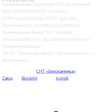
Наименование получателя: СНТ Белокаменка
ИНН: 4712006056 КПП: 471201001
ОГРН: 1024701651798 ОКПО: 39511389
Расчетный счет: 40703810955000002141
Наименование банка: ПАО Сбербанк
БИК 044030653 К\С 30101810500000000653
Юридический адрес:
188762, Ленинградская обл, Приозерский р-н, п.
Белокаменка
Copyright © 2026
СНТ «Белокаменка»
. Powered by
Zakra
and
BlockArt
. Icons by
Icons8