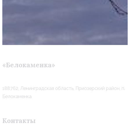
«Белокаменка»
188762, Ленинградская область, Приозерский район, п.
Белокаменка
Контакты