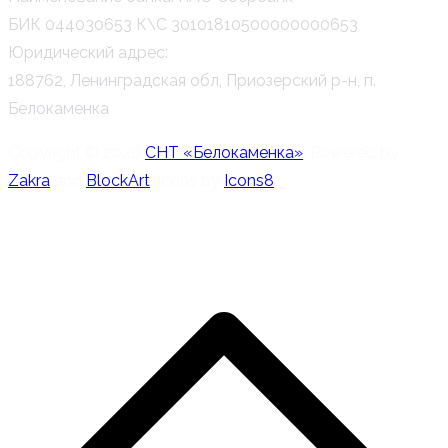
БИК 044030653 К\С 30101810500000000653
Юридический адрес:
188762, Ленинградская обл, Приозерский р-н, п.
Белокаменка
Copyright © 2026
СНТ «Белокаменка»
. Powered by
Zakra
and
BlockArt
. Icons by
Icons8