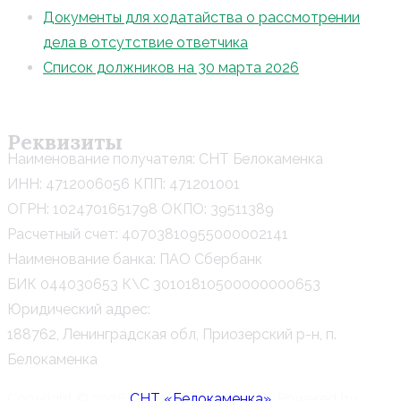
Документы для ходатайства о рассмотрении
дела в отсутствие ответчика
Список должников на 30 марта 2026
Реквизиты
Наименование получателя: СНТ Белокаменка
ИНН: 4712006056 КПП: 471201001
ОГРН: 1024701651798 ОКПО: 39511389
Расчетный счет: 40703810955000002141
Наименование банка: ПАО Сбербанк
БИК 044030653 К\С 30101810500000000653
Юридический адрес:
188762, Ленинградская обл, Приозерский р-н, п.
Белокаменка
Copyright © 2026
СНТ «Белокаменка»
. Powered by