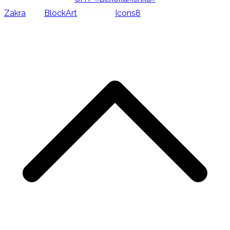
Zakra
and
BlockArt
. Icons by
Icons8