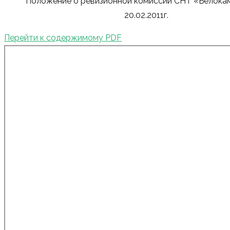
Положение о ревизионной комиссии СНТ «‎Белока
20.02.2011г.
Перейти к содержимому PDF