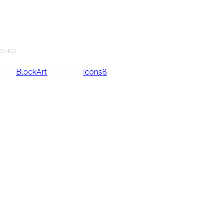
менка
and
BlockArt
. Icons by
Icons8