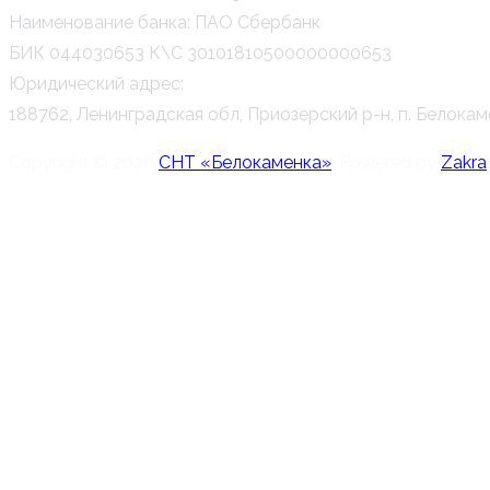
Наименование банка: ПАО Сбербанк
БИК 044030653 К\С 30101810500000000653
Юридический адрес:
188762, Ленинградская обл, Приозерский р-н, п. Белока
Copyright © 2026
СНТ «Белокаменка»
. Powered by
Zakra