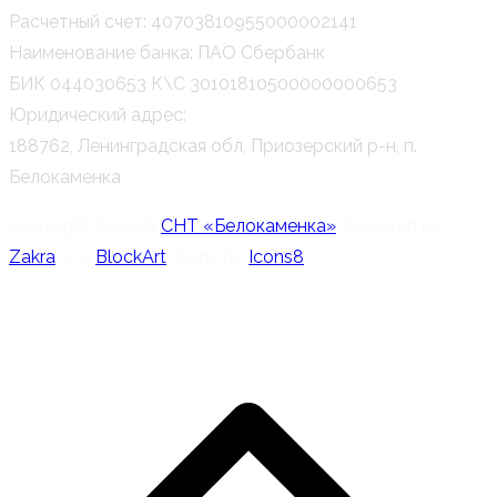
Расчетный счет: 40703810955000002141
Наименование банка: ПАО Сбербанк
БИК 044030653 К\С 30101810500000000653
Юридический адрес:
188762, Ленинградская обл, Приозерский р-н, п.
Белокаменка
Copyright © 2026
СНТ «Белокаменка»
. Powered by
Zakra
and
BlockArt
. Icons by
Icons8