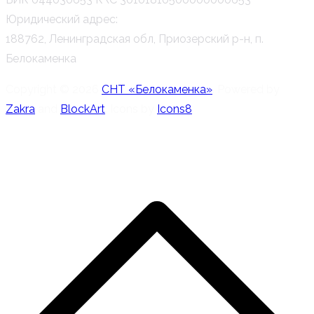
Юридический адрес:
188762, Ленинградская обл, Приозерский р-н, п.
Белокаменка
Copyright © 2026
СНТ «Белокаменка»
. Powered by
Zakra
and
BlockArt
. Icons by
Icons8