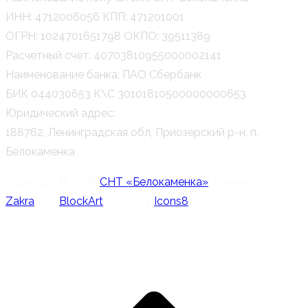
ИНН: 4712006056 КПП: 471201001
ОГРН: 1024701651798 ОКПО: 39511389
Расчетный счет: 40703810955000002141
Наименование банка: ПАО Сбербанк
БИК 044030653 К\С 30101810500000000653
Юридический адрес:
188762, Ленинградская обл, Приозерский р-н, п.
Белокаменка
Copyright © 2026
СНТ «Белокаменка»
. Powered by
Zakra
and
BlockArt
. Icons by
Icons8